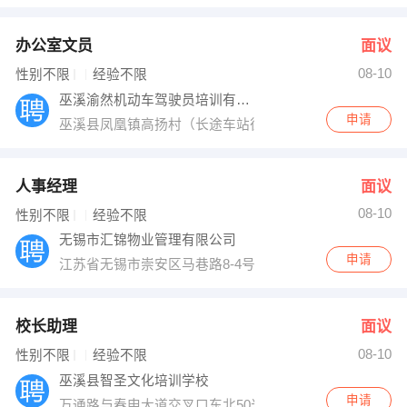
办公室文员
面议
08-10
性别不限
经验不限
巫溪渝然机动车驾驶员培训有限公司
申请
巫溪县凤凰镇高扬村（长途车站往凤凰方向1公里处）
人事经理
面议
08-10
性别不限
经验不限
无锡市汇锦物业管理有限公司
申请
江苏省无锡市崇安区马巷路8-4号
校长助理
面议
08-10
性别不限
经验不限
巫溪县智圣文化培训学校
申请
万通路与春申大道交叉口东北50米