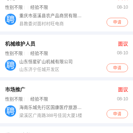
08-10
出纳
保险
性别不限
经验不限
重庆市巫溪县农产品商贸有限公司
编辑
法律
申请
县教委对面村村旺电商
保洁
贸易采购
机械维护人员
面议
跟单
理财顾问
08-10
性别不限
经验不限
山东恒星矿山机械有限公司
其他职位
申请
山东济宁任城开发区
市场推广
面议
08-10
性别不限
经验不限
海南乐城先行区国康医疗旅游服务有限公司江
申请
梁溪区广南路388号佳润大厦1楼