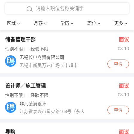
4000-5000元
本科
行政后勤
建筑装潢
确定
区域
月薪
学历
职位
更多
5000-8000元
硕士
销售岗位
教师
储备管理干部
面议
8000-12000元
博士
文员
护士
08-10
性别不限
经验不限
12000-20000元
财务会计
传单派发
无锡长申商贸有限公司
申请
无锡市新吴万达广场长申超市
其他
超市零售
促销导购
网络IT
保健按摩
设计师／施工管理
面议
08-10
性别不限
经验不限
快递员
前台接待
非凡装潢设计
申请
江苏省泰兴市星火路169号（永大怡景园）
收银员
技术员/工程师
水电/机修
部门经理
导购
面议