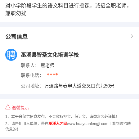
对小学阶段学生的语文科目进行授课，诚招全职老师，
兼职勿扰
公司信息
巫溪县智圣文化培训学校
联系人：
熊老师
****
联系电话：
公司地址：
万通路与春申大道交叉口东北50米
温馨提示
1、本平台仅供信息发布，不会收取押金、保证金，请微友务必谨慎！
2、请告知用人单位，是在
巫溪人才网
www.huayuanfengji.com上看到该招聘
信息的！